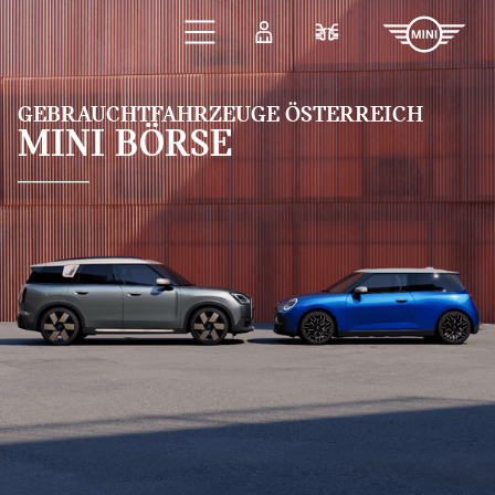
Zum Hauptinhalt springen
Anmelden
Fahrzeugvergleic
GEBRAUCHTFAHRZEUGE ÖSTERREICH
MINI BÖRSE