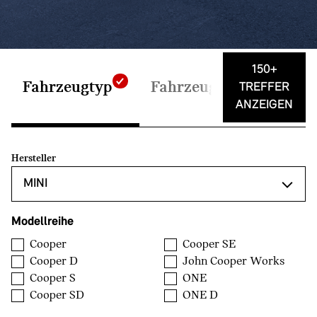
150+
Fahrzeugtyp
Fahrzeugdaten
Auss
TREFFER
ANZEIGEN
Hersteller
Modellreihe
Cooper
Cooper SE
Cooper D
John Cooper Works
Cooper S
ONE
Cooper SD
ONE D