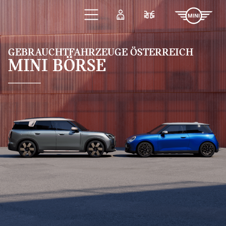
Zum Hauptinhalt springen
Anmelden
Fahrzeugvergleic
GEBRAUCHTFAHRZEUGE ÖSTERREICH
MINI BÖRSE