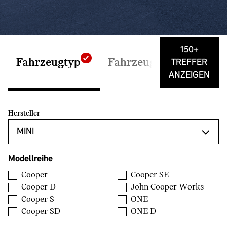
150+
Fahrzeugtyp
Fahrzeugdaten
Auss
TREFFER
ANZEIGEN
Hersteller
Modellreihe
Cooper
Cooper SE
Cooper D
John Cooper Works
Cooper S
ONE
Cooper SD
ONE D