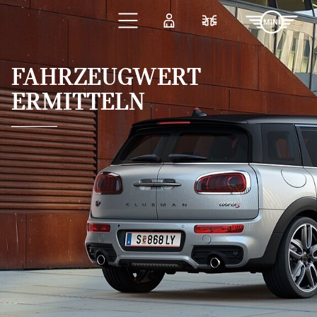
Zum Hauptinhalt springen
Anmelden
Fahrzeugvergleic
FAHRZEUGWERT
ERMITTELN