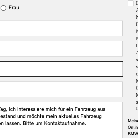
Frau
Meine
Onli
BMW 