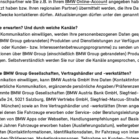
nschpartner wie Sie z.B. in Ihrem
BMW Online-Account
angegeben haben
t haben bzw. Ihren regionalen Partner) übermittelt werden, die Ihre Da
wecke kontaktieren dürfen. Aktualisierungen dürfen unter den genann
e erwarten? Und durch welche Kanäle?
he Kommunikation einwilligen, werden Ihre personenbezogenen Daten ges
BMW Group gebrandeten) Produkten und Dienstleistungen zur Verfügun
en oder Kunden- bzw. Interessentenbetreuungsprogramme) zu senden un
mationen über BMW Group (einschließlich BMW Group gebrandeten) Prod
en. Selbstverständlich werden Sie nur über die Kanäle angesprochen, 
e BMW Group Gesellschaften, Vertragshändler und -werkstätten?
unikation einwilligen, kann BMW Austria GmbH Ihre Daten (Kontaktinform
n werbliche Kommunikation, ergänzende persönliche Angaben/Präferenz
mmte BMW Group Gesellschaften (BMW Austria Bank GmbH, Siegfried-
aße 24, 5021 Salzburg, BMW Vertriebs GmbH, Siegfried-Marcus-Straße 
8 München) sowie an Ihre Vertragshändler und -werkstätten (Ihren ang
ei denen Sie Fahrzeuge erworben oder Service- oder Beratungsleistung
ten von BMW Apps oder Webseiten, Handlungsempfehlungen auf Basis s
drei Jahren Fahrzeuge erworben haben (Auslieferungsdatum), weitergebe
n (Kontaktinformationen, Identifikationsdaten, Ihr Fahrzeug von Interes
aben/Präferenzen, Marketingkampagnen, Teilnahme an Kunden-/Intere