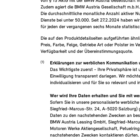
von § 15 AktG mit der BMW Austria Gesellschaft 
Zudem agiert die BMW Austria Gesellschaft m.b.H. 
Die durchschnittliche monatliche Anzahl aktiver 
Dienste bei unter 50.000. Seit 27.2.2024 haben wi
für jeden der vergangenen sechs Monate statistis
Die auf den Produktdetailseiten aufgeführten ähn
Preis, Farbe, Felge, Getriebe Art oder Polster im 
Verfügbarkeit und der Übereinstimmungsquote.
Erklärungen zur werblichen Kommunikation 
Das Wichtigste zuerst - Ihre Privatsphäre is
Einwilligung transparent darlegen. Wir möcht
individualisieren und für Sie so relevant und 
Wer wird Ihre Daten erhalten und Sie mit w
Sofern Sie in unsere personalisierte werbl
Siegfried-Marcus-Str. 24, A-5020 Salzburg) 
Daten zu den nachstehenden Zwecken an bes
BMW Austria Leasing GmbH, Siegfried-Marcus
Motoren Werke Aktiengesellschaft, Petuelring
nachstehenden Zwecken kontaktieren dürfen.