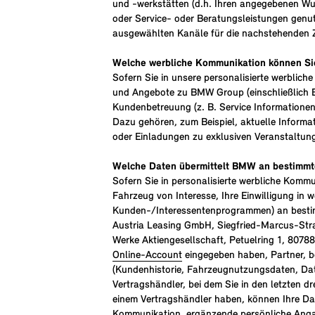
und -werkstätten (d.h. Ihren angegebenen Wu
oder Service- oder Beratungsleistungen genutz
ausgewählten Kanäle für die nachstehenden Z
Welche werbliche Kommunikation können Si
Sofern Sie in unsere personalisierte werblic
und Angebote zu BMW Group (einschließlich 
Kundenbetreuung (z. B. Service Information
Dazu gehören, zum Beispiel, aktuelle Infor
oder Einladungen zu exklusiven Veranstaltung
Welche Daten übermittelt BMW an bestimmt
Sofern Sie in personalisierte werbliche Komm
Fahrzeug von Interesse, Ihre Einwilligung i
Kunden-/Interessentenprogrammen) an besti
Austria Leasing GmbH, Siegfried-Marcus-Str
Werke Aktiengesellschaft, Petuelring 1, 8078
Online-Account
eingegeben haben, Partner, b
(Kundenhistorie, Fahrzeugnutzungsdaten, Da
Vertragshändler, bei dem Sie in den letzten 
einem Vertragshändler haben, können Ihre Date
Kommunikation, ergänzende persönliche Ang