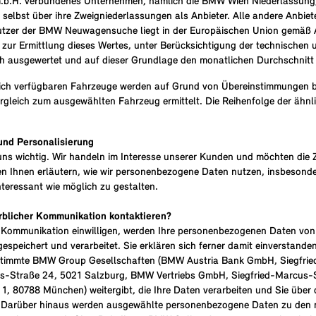
m.b.H. verbundenes Unternehmen, nämlich die BMW Wien Niederlassung, 
selbst über ihre Zweigniederlassungen als Anbieter. Alle andere Anbie
Nutzer der BMW Neuwagensuche liegt in der Europäischen Union gemäß Ar
r zur Ermittlung dieses Wertes, unter Berücksichtigung der technische
ch ausgewertet und auf dieser Grundlage den monatlichen Durchschnitt
lich verfügbaren Fahrzeuge werden auf Grund von Übereinstimmungen be
Vergleich zum ausgewählten Fahrzeug ermittelt. Die Reihenfolge der ähn
und Personalisierung
t uns wichtig. Wir handeln im Interesse unserer Kunden und möchten di
en Ihnen erläutern, wie wir personenbezogene Daten nutzen, insbesond
interessant wie möglich zu gestalten.
erblicher Kommunikation kontaktieren?
iche Kommunikation einwilligen, werden Ihre personenbezogenen Daten
gespeichert und verarbeitet. Sie erklären sich ferner damit einverst
timmte BMW Group Gesellschaften (BMW Austria Bank GmbH, Siegfried
-Straße 24, 5021 Salzburg, BMW Vertriebs GmbH, Siegfried-Marcus-St
 1, 80788 München) weitergibt, die Ihre Daten verarbeiten und Sie übe
 Darüber hinaus werden ausgewählte personenbezogene Daten zu den 