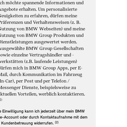
Ich möchte spannende Informationen und
Angebote erhalten. Um personalisierte
Neuigkeiten zu erfahren, dürfen meine
Präferenzen und Verhaltensweisen (z. B.
Nutzung von BMW Webseiten) und meine
Nutzung von BMW Group Produkten und
Dienstleistungen ausgewertet werden.
Ausgewählte BMW Group Gesellschaften
sowie einzelne Vertragshändler und -
werkstätten (z.B. laufende Leistungen)
dürfen mich in BMW Group Apps, per E-
Mail, durch Kommunikation im Fahrzeug
(In-Car), per Post und per Telefon /
Messenger Dienste, beispielsweise zu
Link zur Fußnote: E
aktuellen Vorteilen, werblich kontaktieren.
 Einwilligung kann ich jederzeit über mein BMW
ne-Account oder durch Kontaktaufnahme mit dem
Link zur Fußnote: Widerruf der Einwilli
Kundenbetreuung widerrufen.