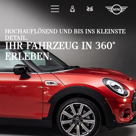
Zum Hauptinhalt springen
Anmelden
Fahrzeugvergleic
HOCHAUFLÖSEND UND BIS INS KLEINSTE
DETAIL.
IHR FAHRZEUG IN 360°
ERLEBEN.