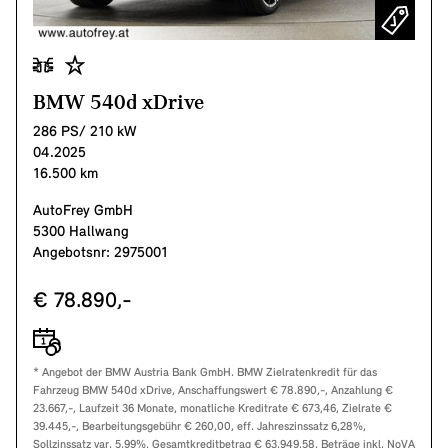
BMW 540d xDrive
286 PS/ 210 kW
04.2025
16.500 km
AutoFrey GmbH
5300 Hallwang
Angebotsnr: 2975001
€ 78.890,-
* Angebot der BMW Austria Bank GmbH. BMW Zielratenkredit für das
Fahrzeug BMW 540d xDrive, Anschaffungswert € 78.890,-, Anzahlung €
23.667,-, Laufzeit 36 Monate, monatliche Kreditrate € 673,46, Zielrate €
39.445,-, Bearbeitungsgebühr € 260,00, eff. Jahreszinssatz 6,28%,
Sollzinssatz var. 5,99%, Gesamtkreditbetrag € 63.949,58. Beträge inkl. NoVA