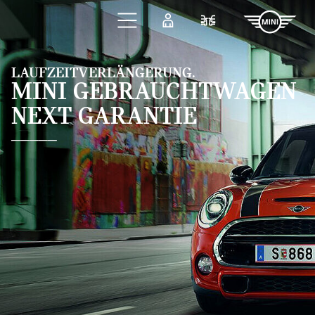
Zum Hauptinhalt springen
Anmelden
Fahrzeugvergleic
LAUFZEITVERLÄNGERUNG.
MINI GEBRAUCHTWAGEN
NEXT GARANTIE