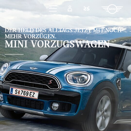
Zum Hauptinhalt springen
Anmelden
Fahrzeugvergleic
DER HELD DES ALLTAGS JETZT MIT NOCH
MEHR VORZÜGEN.
MINI VORZUGSWAGEN