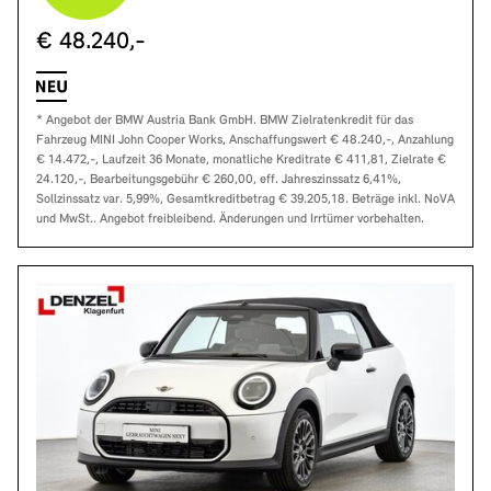
€ 48.240,-
* Angebot der BMW Austria Bank GmbH. BMW Zielratenkredit für das
Fahrzeug MINI John Cooper Works, Anschaffungswert € 48.240,-, Anzahlung
€ 14.472,-, Laufzeit 36 Monate, monatliche Kreditrate € 411,81, Zielrate €
24.120,-, Bearbeitungsgebühr € 260,00, eff. Jahreszinssatz 6,41%,
Sollzinssatz var. 5,99%, Gesamtkreditbetrag € 39.205,18. Beträge inkl. NoVA
und MwSt.. Angebot freibleibend. Änderungen und Irrtümer vorbehalten.