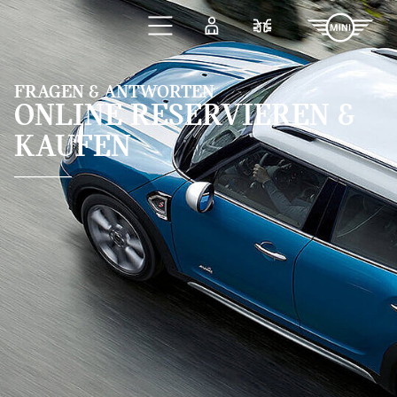
Zum Hauptinhalt springen
Anmelden
Fahrzeugvergleic
FRAGEN & ANTWORTEN
ONLINE RESERVIEREN &
KAUFEN