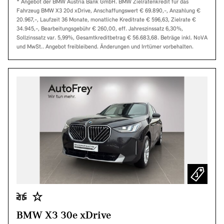
* Angebot der BMW Austria Bank GmbH. BMW Zielratenkredit für das
Fahrzeug BMW X3 20d xDrive, Anschaffungswert € 69.890,-, Anzahlung €
20.967,-, Laufzeit 36 Monate, monatliche Kreditrate € 596,63, Zielrate €
34.945,-, Bearbeitungsgebühr € 260,00, eff. Jahreszinssatz 6,30%,
Sollzinssatz var. 5,99%, Gesamtkreditbetrag € 56.683,68. Beträge inkl. NoVA
und MwSt.. Angebot freibleibend. Änderungen und Irrtümer vorbehalten.
BMW X3 30e xDrive