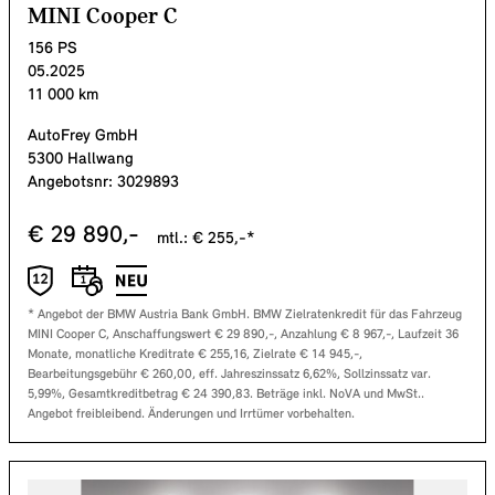
MINI Cooper C
156
PS
05.2025
11 000
km
AutoFrey GmbH
5300 Hallwang
Angebotsnr:
3029893
€
29 890
,-
mtl.: €
255
,-*
* Angebot der BMW Austria Bank GmbH. BMW Zielratenkredit für das Fahrzeug
MINI Cooper C
, Anschaffungswert €
29 890
,-, Anzahlung €
8 967
,-, Laufzeit
36
Monate, monatliche Kreditrate €
255,16
, Zielrate €
14 945
,-,
Bearbeitungsgebühr €
260,00
, eff. Jahreszinssatz
6,62
%, Sollzinssatz var.
5,99
%, Gesamtkreditbetrag €
24 390,83
. Beträge inkl. NoVA und MwSt..
Angebot freibleibend. Änderungen und Irrtümer vorbehalten.