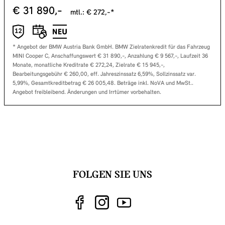
€
31 890
,-
mtl.: €
272
,-*
* Angebot der BMW Austria Bank GmbH. BMW Zielratenkredit für das Fahrzeug
MINI Cooper C
, Anschaffungswert €
31 890
,-, Anzahlung €
9 567
,-, Laufzeit
36
Monate, monatliche Kreditrate €
272,24
, Zielrate €
15 945
,-,
Bearbeitungsgebühr €
260,00
, eff. Jahreszinssatz
6,59
%, Sollzinssatz var.
5,99
%, Gesamtkreditbetrag €
26 005,48
. Beträge inkl. NoVA und MwSt..
Angebot freibleibend. Änderungen und Irrtümer vorbehalten.
FOLGEN SIE UNS