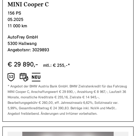
MINI Cooper C
156
PS
05.2025
11 000
km
AutoFrey GmbH
5300 Hallwang
Angebotsnr:
3029893
€
29 890
,-
mtl.: €
255
,-*
* Angebot der BMW Austria Bank GmbH. BMW Zielratenkredit für das Fahrzeug
MINI Cooper C
, Anschaffungswert €
29 890
,-, Anzahlung €
8 967
,-, Laufzeit
36
Monate, monatliche Kreditrate €
255,16
, Zielrate €
14 945
,-,
Bearbeitungsgebühr €
260,00
, eff. Jahreszinssatz
6,62
%, Sollzinssatz var.
5,99
%, Gesamtkreditbetrag €
24 390,83
. Beträge inkl. NoVA und MwSt..
Angebot freibleibend. Änderungen und Irrtümer vorbehalten.