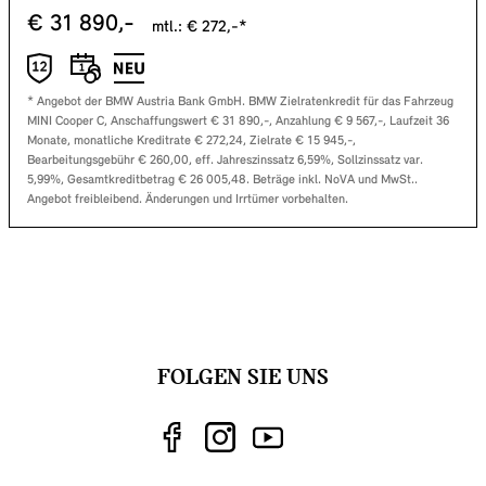
€
31 890
,-
mtl.: €
272
,-*
* Angebot der BMW Austria Bank GmbH. BMW Zielratenkredit für das Fahrzeug
MINI Cooper C
, Anschaffungswert €
31 890
,-, Anzahlung €
9 567
,-, Laufzeit
36
Monate, monatliche Kreditrate €
272,24
, Zielrate €
15 945
,-,
Bearbeitungsgebühr €
260,00
, eff. Jahreszinssatz
6,59
%, Sollzinssatz var.
5,99
%, Gesamtkreditbetrag €
26 005,48
. Beträge inkl. NoVA und MwSt..
Angebot freibleibend. Änderungen und Irrtümer vorbehalten.
FOLGEN SIE UNS