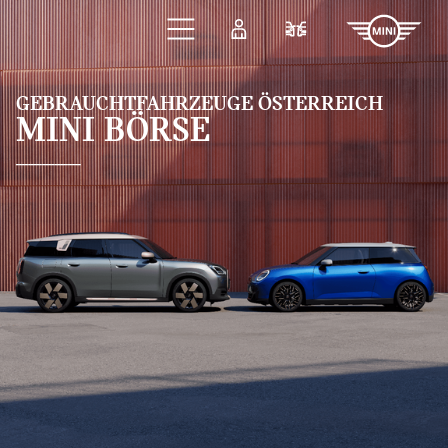
Zum Hauptinhalt springen
Anmelden
Fahrzeugvergleic
GEBRAUCHTFAHRZEUGE ÖSTERREICH
MINI BÖRSE