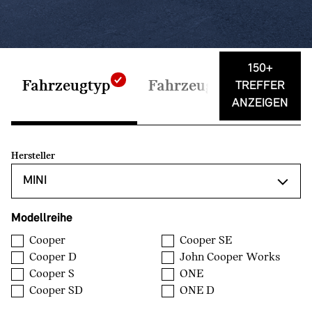
150+
Fahrzeugtyp
Fahrzeugdaten
Auss
TREFFER
ANZEIGEN
Hersteller
Modellreihe
Cooper
Cooper SE
Cooper D
John Cooper Works
Cooper S
ONE
Cooper SD
ONE D