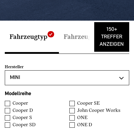
150+
Fahrzeugtyp
Fahrzeugdaten
Auss
TREFFER
ANZEIGEN
Hersteller
Modellreihe
Cooper
Cooper SE
Cooper D
John Cooper Works
Cooper S
ONE
Cooper SD
ONE D