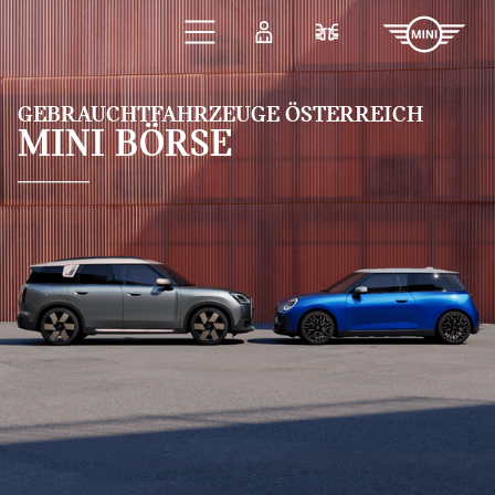
Zum Hauptinhalt springen
Anmelden
Fahrzeugvergleic
GEBRAUCHTFAHRZEUGE ÖSTERREICH
MINI BÖRSE